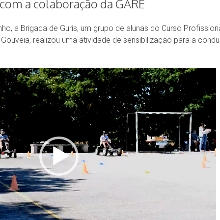
 com a colaboração da GARE
nho, a Brigada de Guris, um grupo de alunas do Curso Profissio
Gouveia, realizou uma atividade de sensibilização para a cond